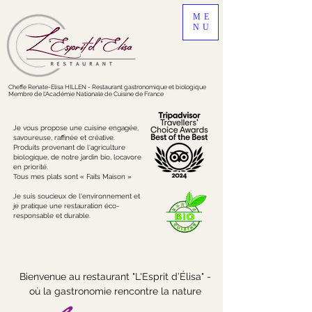
ME
NU
Cheffe Renate-Elisa
HILLEN - Restaurant gastronomique et biologique
Membre de l'Académie Nationale de Cuisine de France
Je vous propose une cuisine engagée,
savoureuse, raffinée et créative.
Produits provenant de l'agriculture
biologique, de notre jardin bio, locavore
en priorité.
Tous mes plats sont « Faits Maison »
Je suis soucieux de l'environnement et
je pratique une restauration éco-
responsable et durable.
Bienvenue au restaurant "L'Esprit d’Élisa" -
où la gastronomie rencontre la nature